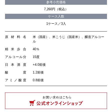
参考小売価格
7,260円（税込）
ケース入数
1ケース／3入
原材料名
米（国産）、米こうじ（国産米）、醸造アルコー
ル
精米歩合
40％
アルコール分
15度
日本酒度
+4.0前後
酸度
1.2前後
アミノ酸度
0.8前後