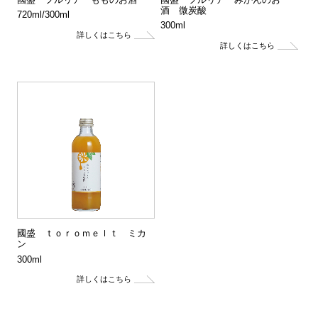
酒 微炭酸
720ml/300ml
300ml
國盛 ｔｏｒｏｍｅｌｔ ミカ
ン
300ml