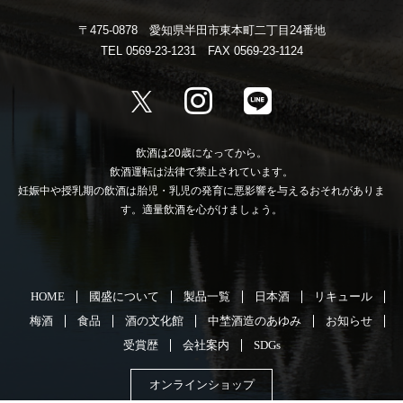
〒475-0878 愛知県半田市東本町二丁目24番地
TEL 0569-23-1231 FAX 0569-23-1124
飲酒は20歳になってから。
飲酒運転は法律で禁止されています。
妊娠中や授乳期の飲酒は胎児・乳児の発育に悪影響を与えるおそれがありま
す。適量飲酒を心がけましょう。
HOME
國盛について
製品一覧
日本酒
リキュール
梅酒
食品
酒の文化館
中埜酒造のあゆみ
お知らせ
受賞歴
会社案内
SDGs
オンラインショップ