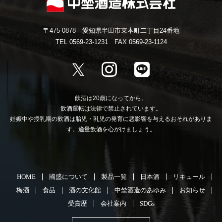
〒475-0878 愛知県半田市東本町二丁目24番地
TEL 0569-23-1231 FAX 0569-23-1124
飲酒は20歳になってから。
飲酒運転は法律で禁止されています。
妊娠中や授乳期の飲酒は胎児・乳児の発育に悪影響を与えるおそれがありま
す。適量飲酒を心がけましょう。
HOME
國盛について
製品一覧
日本酒
リキュール
梅酒
食品
酒の文化館
中埜酒造のあゆみ
お知らせ
受賞歴
会社案内
SDGs