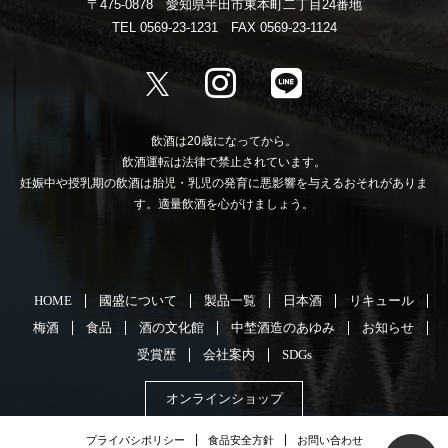
〒475-0878 愛知県半田市東本町二丁目24番地
TEL 0569-23-1231 FAX 0569-23-1124
飲酒は20歳になってから。
飲酒運転は法律で禁止されています。
妊娠中や授乳期の飲酒は胎児・乳児の発育に悪影響を与えるおそれがありま
す。適量飲酒を心がけましょう。
HOME
國盛について
製品一覧
日本酒
リキュール
梅酒
食品
酒の文化館
中埜酒造のあゆみ
お知らせ
受賞歴
会社案内
SDGs
オンラインショップ
プライバシポリシー
食品安全方針
お問い合わせ