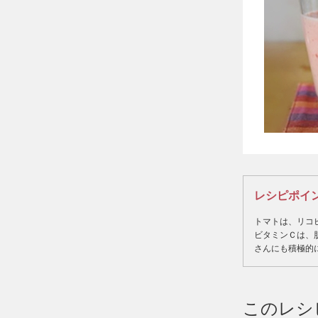
牛肉と冬野菜の甘酒味噌焼き鍋
鯖の甘酒味噌煮
甘酒肉じゃが
甘酒の豚肉しょうが焼き
鮭とホタテの甘酒豆乳シチュー
甘酒入りのキーマカレー
ベーコンとさつまいもの甘酒味噌
汁
ほうれん草と豆腐の減塩味噌汁
たけのこのあまざけ炒め
レシピポイ
根菜ゆずこしょう炒め
トマトは、リコ
イチゴのココナッツミルク
ビタミンＣは、
さんにも積極的
黒糖あまざけ蒸しパン
水菜とバナナの甘酒スムージー
トマトといちごの甘酒スムージー
このレシ
にんじんとオレンジの甘酒スムー