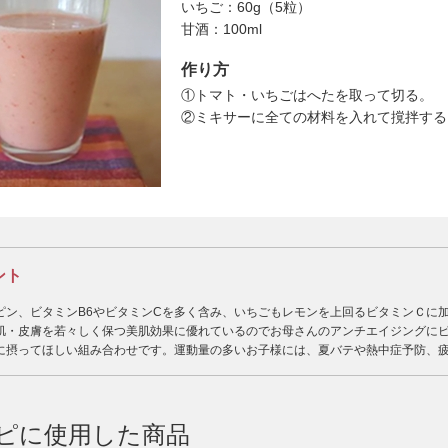
いちご：60g（5粒）
甘酒：100ml
作り方
①トマト・いちごはへたを取って切る。
②ミキサーに全ての材料を入れて撹拌する
ント
ピン、ビタミンB6やビタミンCを多く含み、いちごもレモンを上回るビタミンＣに
肌・皮膚を若々しく保つ美肌効果に優れているのでお母さんのアンチエイジングに
に摂ってほしい組み合わせです。運動量の多いお子様には、夏バテや熱中症予防、
ピに使用した商品