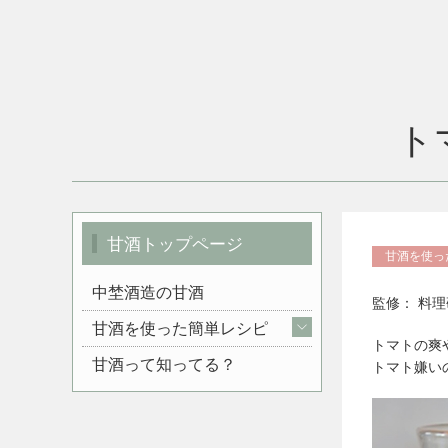
ト
甘酒トップページ
甘酒を使っ
中埜酒造の甘酒
監修： 料理
甘酒を使った簡単レシピ
トマトの爽
かつおの甘酒煮
甘酒って知ってる？
トマト嫌い
鰆のキムチ甘酒煮
鮭のあまざけ柚子焼き